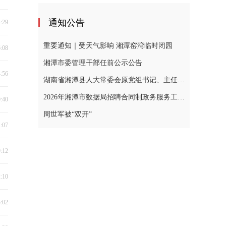
通知公告
4:29
重要通知｜受天气影响 湘潭窑湾临时闭园
6:08
湘潭市委管理干部任前公示公告
4:56
湖南省湘潭县人大常委会原党组书记、主任黄忠德涉嫌严重违纪违法，接受审查调查
2026年湘潭市数据局招聘合同制政务服务工作人员公告
0:40
周世军被“双开”
1:07
9:12
2:10
5:02