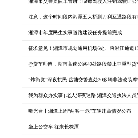
湘潭市交警支队车管所：吸毒驾驶人注销驾驶证公
注意，这个时间段内湘潭五大桥到万利互通路段有
湘潭市年度民生实事道路建设任务提前完成
征求意见！湘潭市规划通用机场6处、跨湘江通道1
@货车师傅，湖南高速公路49处路段禁止中重型货
“炸街党”深夜扰民 岳塘交警查处20多辆非法改装
我为群众办实事 | 老人深夜迷路 湘潭交通执法人员
曝光台丨湘潭上周“两客一危”车辆违章情况公布
坐上公交车 往来长株潭