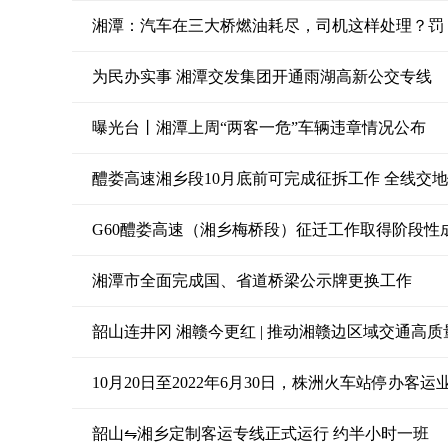
湘潭：汽车在三大桥燃油耗尽，司机这样处理？罚
为民办实事 湘潭交发集团开通雨湖高新公交专线
曝光台丨湘潭上周“两客一危”车辆违章情况公布
醴娄高速湘乡段10月底前可完成征拆工作 全线交
G60醴娄高速（湘乡梅桥段）征迁工作取得阶段性
湘潭市全面完成国、省道桥梁公示牌更换工作
韶山连井冈 湘赣今更红 | 推动湘赣边区域交通高
10月20日至2022年6月30日，株洲火车站停办客运
韶山⇋湘乡定制客运专线正式运行 约半小时一班