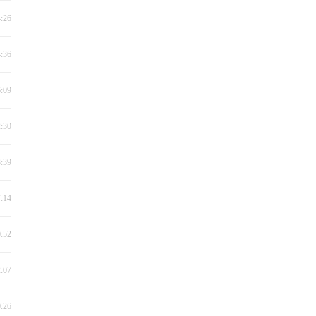
4:26
4:36
6:09
2:30
3:39
7:14
0:52
2:07
0:26