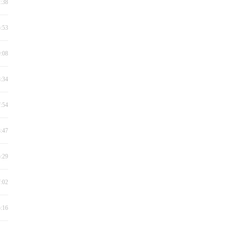
2:38
5:53
9:08
8:34
7:54
8:47
5:29
7:02
5:16