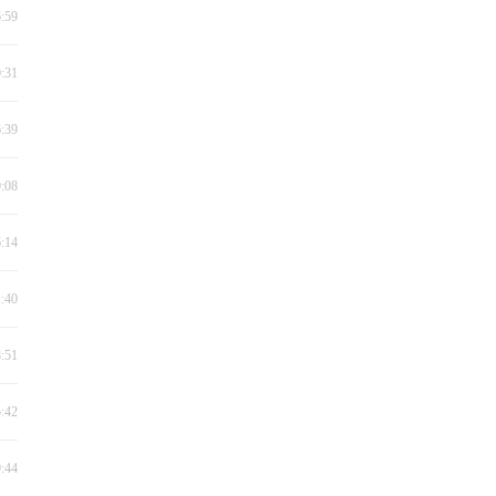
6:59
0:31
6:39
0:08
6:14
1:40
8:51
5:42
9:44