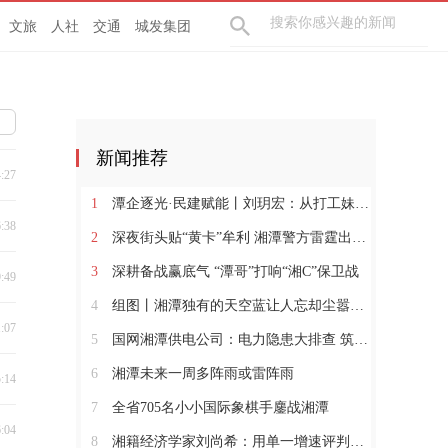
文旅
人社
交通
城发集团
新闻推荐
4:27
1
潭企逐光·民建赋能丨刘玥宏：从打工妹到暖通“娘子军”领军人
6:38
2
深夜街头贴“黄卡”牟利 湘潭警方雷霆出击依法行政拘留
3
深耕备战赢底气 “潭哥”打响“湘C”保卫战
9:49
4
组图丨湘潭独有的天空蓝让人忘却尘嚣，沉醉其中
1:07
5
国网湘潭供电公司：电力隐患大排查 筑牢安全“防护网”
6
湘潭未来一周多阵雨或雷阵雨
5:14
7
全省705名小小国际象棋手鏖战湘潭
6:04
8
湘籍经济学家刘尚希：用单一增速评判区域经济有三大误区