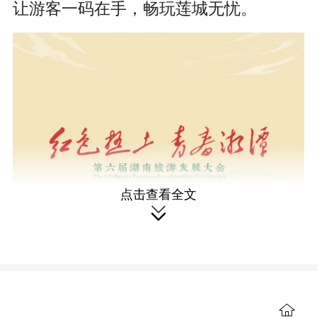
r
让游客一码在手，畅玩莲城无忧。
e
e
n
点击查看全文

