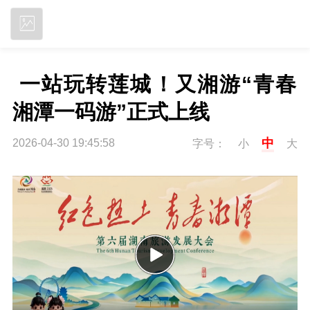
立即下载
 一站玩转莲城！又湘游“青春
湘潭一码游”正式上线
中
2026-04-30 19:45:58
字号：
小
大
P