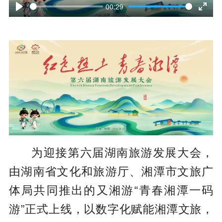
l
00:29
P
E
a
l
n
y
a
t
y
e
r
f
u
l
为迎接第六届湖南旅游发展大会，
l
由湖南省文化和旅游厅、湘潭市文旅广
s
体局共同推出的又湘游“青春湘潭一码
c
游”正式上线，以数字化赋能湘潭文旅，