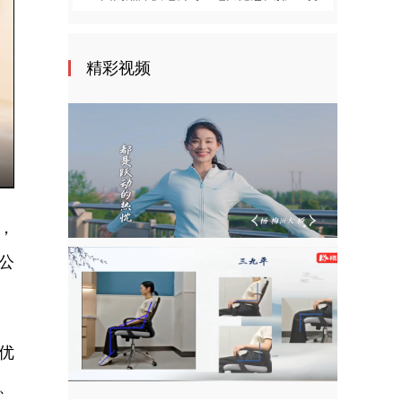
精彩视频
nter
ullscreen
，
公
优
、