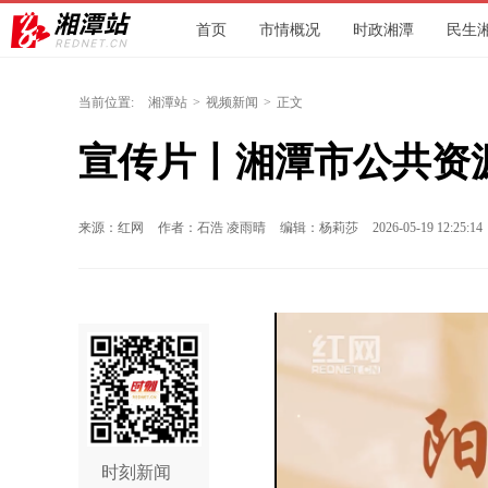
首页
市情概况
时政湘潭
民生
环保
文旅
人社
交通
城发
当前位置:
湘潭站
>
视频新闻
>
正文
宣传片丨湘潭市公共资
来源：红网
作者：石浩 凌雨晴
编辑：杨莉莎
2026-05-19 12:25:14
时刻新闻