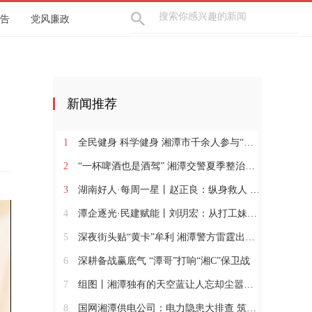
告
党风廉政
新闻推荐
1
全民健身 科学健身 湘潭市千余人参与“全民健身日”活动
2
“一杯啤酒也是酒驾” 湘潭交警夏季整治行动再出击
3
湖南好人·每周一星丨赵正良：纵身救人 躬身兴村
4
潭企逐光·民建赋能丨刘玥宏：从打工妹到暖通“娘子军”领军人
5
深夜街头贴“黄卡”牟利 湘潭警方雷霆出击依法行政拘留
6
深耕备战赢底气 “潭哥”打响“湘C”保卫战
7
组图丨湘潭独有的天空蓝让人忘却尘嚣，沉醉其中
8
国网湘潭供电公司：电力隐患大排查 筑牢安全“防护网”