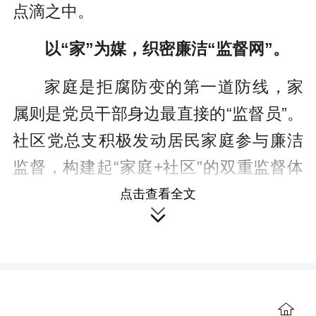
点滴之中。
以“家”为媒，织密廉洁“监督网”。
家庭是拒腐防变的第一道防线，家
属则是党员干部身边最直接的“监督员”。
社区党总支积极发动居民家庭参与廉洁
监督，构建起“家庭+社区”的双重监督体
系。社区常态化开展“廉政家访”活动，由
点击查看全文

社区纪检委员、居务监督委员会成员组
成家访小组，走进党员干部家中，与家
属促膝谈心，了解党员干部的家庭生活
情况，倾听家属的意见与建议。
