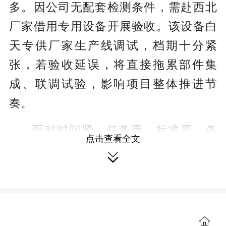
多。因公司无配套检测条件，需赴西北
厂家借用专用设备开展验收。该设备白
天专供厂家生产线调试，档期十分紧
张，若验收延误，将直接拖累部件集
成、联调试验，影响项目整体推进节
奏。
面对时间紧、任务重、标准严、条
点击查看全文
件特殊的严峻形势，检验试验中心第一

时间专题布置，成立由检验技师易明带
队，易冰、唐松华、祁越、曾炯等技能
骨干组成的配套件验收突击队。
