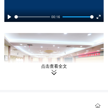
00:16
P
E
l
n
a
t
y
e
r
点击查看全文
f

u
l
l
座谈会现场。
s
