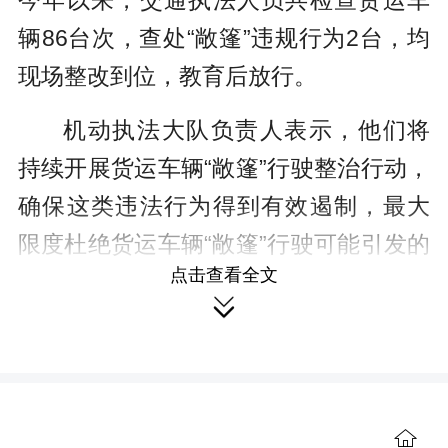
今年以来，交通执法人员共检查货运车
辆86台次，查处“敞篷”违规行为2台，均
现场整改到位，教育后放行。
机动执法大队负责人表示，他们将
持续开展货运车辆“敞篷”行驶整治行动，
确保这类违法行为得到有效遏制，最大
限度杜绝货运车辆“敞篷”行驶可能引发的
点击查看全文
交通事故，有力维护道路安全畅通和路

容路貌整洁，确保人民群众生命和财产
安全。
来源：湘潭日报社

作者：谭涛 苏亚芳