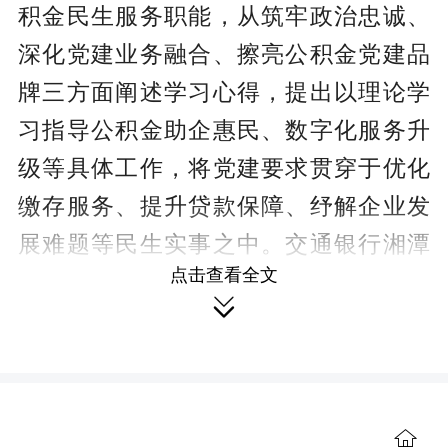
积金民生服务职能，从筑牢政治忠诚、
深化党建业务融合、擦亮公积金党建品
牌三方面阐述学习心得，提出以理论学
习指导公积金助企惠民、数字化服务升
级等具体工作，将党建要求贯穿于优化
缴存服务、提升贷款保障、纾解企业发
展难题等民生实事之中。交通银行湘潭
点击查看全文
分行负责人围绕红色经典《论持久战》

开展荐书导读，立足时代发展大势分享
战略思维与实干启示，引导现场党员干
部从经典智慧中汲取干事动力。
