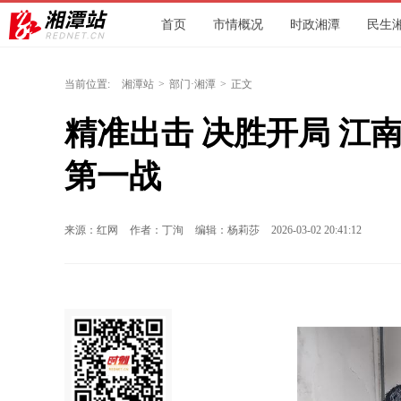
首页
市情概况
时政湘潭
民生
环保
文旅
人社
交通
城发
当前位置:
湘潭站
>
部门·湘潭
>
正文
精准出击 决胜开局 江
第一战
来源：红网
作者：丁洵
编辑：杨莉莎
2026-03-02 20:41:12