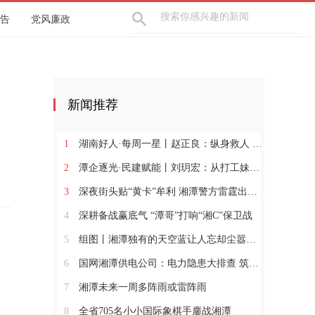
告
党风廉政
新闻推荐
1
湖南好人·每周一星丨赵正良：纵身救人 躬身兴村
2
潭企逐光·民建赋能丨刘玥宏：从打工妹到暖通“娘子军”领军人
3
深夜街头贴“黄卡”牟利 湘潭警方雷霆出击依法行政拘留
4
深耕备战赢底气 “潭哥”打响“湘C”保卫战
5
组图丨湘潭独有的天空蓝让人忘却尘嚣，沉醉其中
6
国网湘潭供电公司：电力隐患大排查 筑牢安全“防护网”
7
湘潭未来一周多阵雨或雷阵雨
8
全省705名小小国际象棋手鏖战湘潭