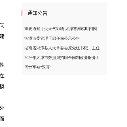
通知公告
问
重要通知｜受天气影响 湘潭窑湾临时闭园
建
湘潭市委管理干部任前公示公告
湖南省湘潭县人大常委会原党组书记、主任黄忠德涉嫌严重违纪违法，接受审查调查
2026年湘潭市数据局招聘合同制政务服务工作人员公告
性
周世军被“双开”
在
模
，
外
而