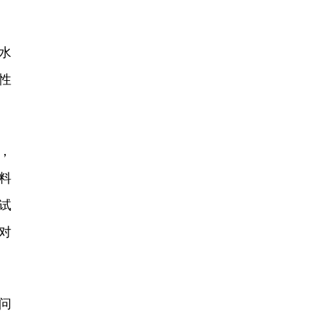
水
性
，
料
试
对
问