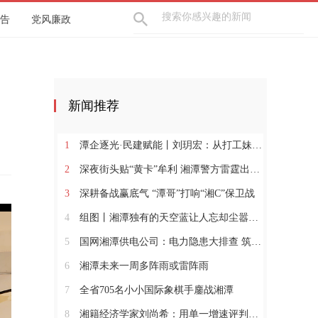
告
党风廉政
新闻推荐
1
潭企逐光·民建赋能丨刘玥宏：从打工妹到暖通“娘子军”领军人
2
深夜街头贴“黄卡”牟利 湘潭警方雷霆出击依法行政拘留
3
深耕备战赢底气 “潭哥”打响“湘C”保卫战
4
组图丨湘潭独有的天空蓝让人忘却尘嚣，沉醉其中
5
国网湘潭供电公司：电力隐患大排查 筑牢安全“防护网”
6
湘潭未来一周多阵雨或雷阵雨
7
全省705名小小国际象棋手鏖战湘潭
8
湘籍经济学家刘尚希：用单一增速评判区域经济有三大误区