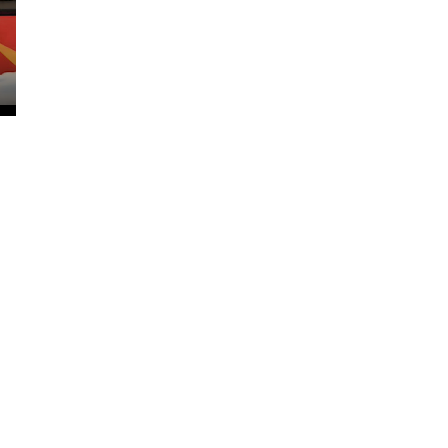
nter
ullscreen