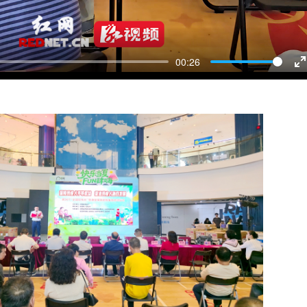
00:26
E
f