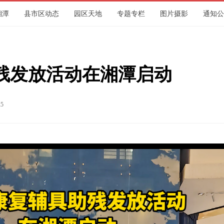
湘潭
县市区动态
园区天地
专题专栏
图片摄影
通知公
集团
残发放活动在湘潭启动
25