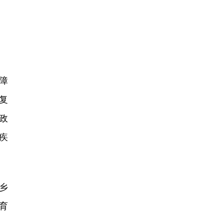
保障
复
政
疾
乡
育