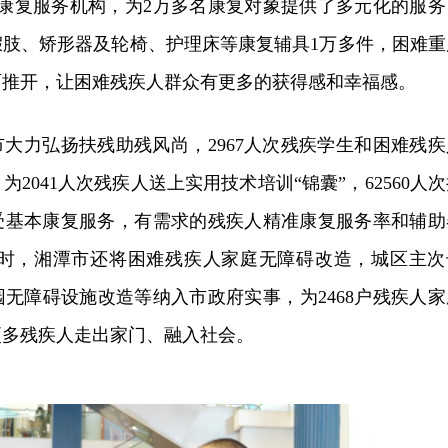
区康复服务机构，为2万多名康复对象提供了多元化的服务
假肢、矫形器及轮椅、护理床等康复辅具1万多件，困难重
面推开，让困难残疾人群众有更多的获得感和幸福感。
大力弘扬扶残助残风尚，2967人次残疾学生和困难残疾
2041人次残疾人送上实用技术培训“锦囊”，62560人
受基本康复服务，有需求的残疾人精准康复服务率和辅助
。同时，湘潭市还将困难残疾人家庭无障碍改造，城区主次
无障碍设施改造等纳入市政府实事，为2468户残疾人家
更多残疾人走出家门、融入社会。