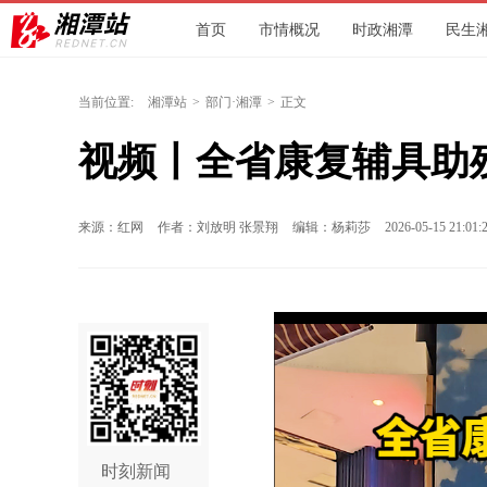
首页
市情概况
时政湘潭
民生
环保
文旅
人社
交通
城发
当前位置:
湘潭站
>
部门·湘潭
>
正文
视频丨全省康复辅具助
来源：红网
作者：刘放明 张景翔
编辑：杨莉莎
2026-05-15 21:01:
时刻新闻