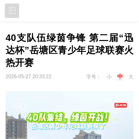
立即下载
40支队伍绿茵争锋 第二届“迅
达杯”岳塘区青少年足球联赛火
热开赛
中
2026-05-27 20:33:22
字号：
小
大