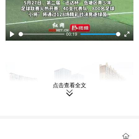
00:19
P
E
l
n
a
t
y
e
点击查看全文
r

f
u
l
l
