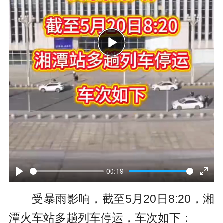
P
l
a
y
00:19
P
E
受暴雨影响，截至5月20日8:20，湘
l
n
潭火车站多趟列车停运，车次如下：
a
t