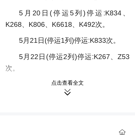
y
e
5月20日(停运5列)停运:K834、
r
K268、K806、K6618、K492次。
f
5月21日(停运1列)停运:K833次。
u
l
5月22日(停运2列)停运:K267、Z53
l
次。
s
点击查看全文
具体车次及开行情况以12306网站和

c
车站公告为准。
r
针对列车调整可能给旅客带来的出
e
行影响，车站将动态增开退改签窗口，
e

优化服务流程，为旅客提供便捷的线下