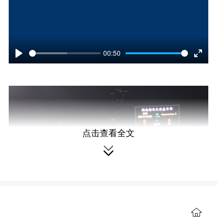
00:50
P
E
l
n
a
t
y
e
点击查看全文
r

f
u
l
l
