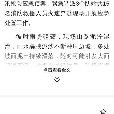
汛抢险应急预案，紧急调派3个队站共15
名消防救援人员火速奔赴现场开展应急
处置工作。
彼时雨势磅礴，现场山路泥泞湿
滑，雨水裹挟泥沙不断冲刷边坡，多处
坡面泥土持续滑落，随时可能引发大面
积泥石流。救援人员抵达后，现场指挥
点击查看全文
员迅速勘察研判险情，划定危险区域，

明确抢险分工，全员立即投入应急作
业。
