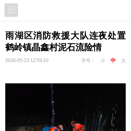
立即下载
雨湖区消防救援大队连夜处置
鹤岭镇晶鑫村泥石流险情
中
2026-05-23 12:59:10
字号：
小
大