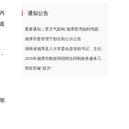
内
通知公告
道
重要通知｜受天气影响 湘潭窑湾临时闭园
湘潭市委管理干部任前公示公告
湖南省湘潭县人大常委会原党组书记、主任黄忠德涉嫌严重违纪违法，接受审查调查
，
2026年湘潭市数据局招聘合同制政务服务工作人员公告
周世军被“双开”
细