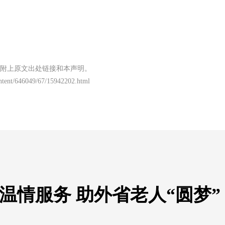
附上原文出处链接和本声明。
content/646049/67/15942202.html
温情服务 助外省老人“圆梦”