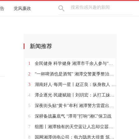
告
党风廉政
新闻推荐
1
全民健身 科学健身 湘潭市千余人参与“全民健身日”活动
2
“一杯啤酒也是酒驾” 湘潭交警夏季整治行动再出击
3
湖南好人·每周一星丨赵正良：纵身救人 躬身兴村
4
潭企逐光·民建赋能丨刘玥宏：从打工妹到暖通“娘子军”领军人
5
深夜街头贴“黄卡”牟利 湘潭警方雷霆出击依法行政拘留
6
深耕备战赢底气 “潭哥”打响“湘C”保卫战
7
组图丨湘潭独有的天空蓝让人忘却尘嚣，沉醉其中
8
国网湘潭供电公司：电力隐患大排查 筑牢安全“防护网”