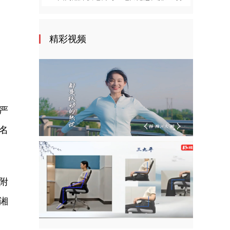
精彩视频
严
名
附
湘