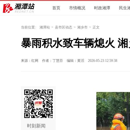
首页
市情概况
时政湘潭
民生
环保
文旅
人社
交通
城发
当前位置:
湘潭站
>
县市区动态
>
湘乡市
>
正文
暴雨积水致车辆熄火 湘
来源：红网
作者：丁慧芬
编辑：黄滔
2026-05-23 12:59:38
时刻新闻