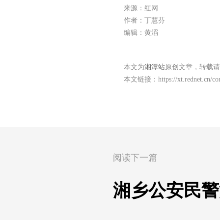
来源：红网
作者：丁慧芬
编辑：黄滔
本文为
湘潭站
原创文章，转载请
本文链接：
https://xt.rednet.cn/
阅读下一篇
湘乡公安民警