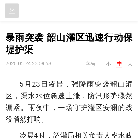
立即下载
暴雨突袭 韶山灌区迅速行动保
堤护渠
中
2026-05-24 23:09:58
字号：
小
大
5月23日凌晨，强降雨突袭韶山灌
区，渠水水位急速上涨，防汛形势骤然
绷紧。雨夜中，一场守护灌区安澜的战
役悄然打响。
凌晨4时，韶灌局相关负责人率水政