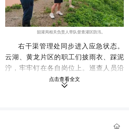
韶灌局相关负责人带队督查灌区防汛。
右干渠管理处同步进入应急状态。
云湖、黄龙片区的职工们披雨衣、踩泥
泞，牢牢钉在各自岗位上。巡查人员沿
着渠堤逐一核验水位、边坡与排水状
点击查看全文

况，蹲身查看是否有渗漏、堵水、设施
破损等隐患。他们比对实时水情，研判
汛情变化，统筹调度巡堤值守和隐患整
改，确保每一处险工险段都有人盯、有
