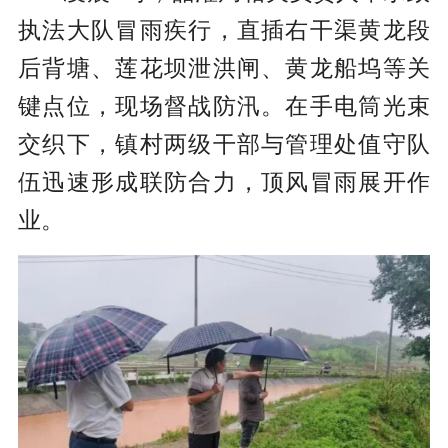
执法大队冒雨疾行，直插右干渠黄龙段
后背塘、莲花坝泄洪闸、黄龙船坞等关
键点位，现场督战防汛。在手电筒光束
交织下，镇村两级干部与管理处值守队
伍迅速形成联防合力，顶风冒雨展开作
业。