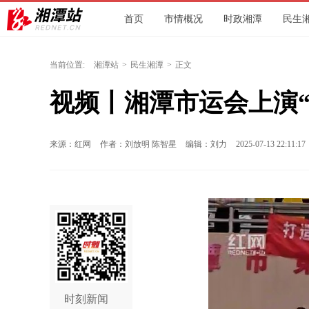
首页
市情概况
时政湘潭
民生
环保
文旅
人社
交通
城发
当前位置:
湘潭站
>
民生湘潭
>
正文
视频丨湘潭市运会上演“
来源：红网
作者：刘放明 陈智星
编辑：刘力
2025-07-13 22:11:17
时刻新闻