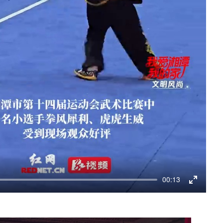
00:13
Enter
fullscr