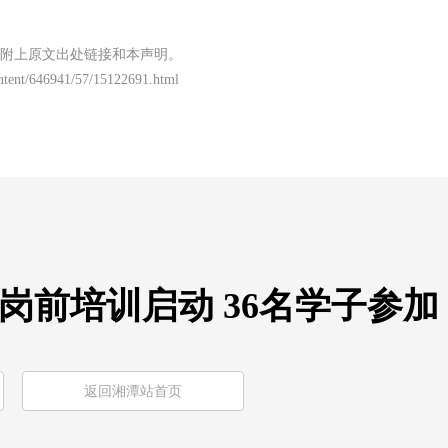
附上原文出处链接和本声明。
content/646941/57/15122691.html
岗前培训启动 36名学子参加
返回湘潭站首页