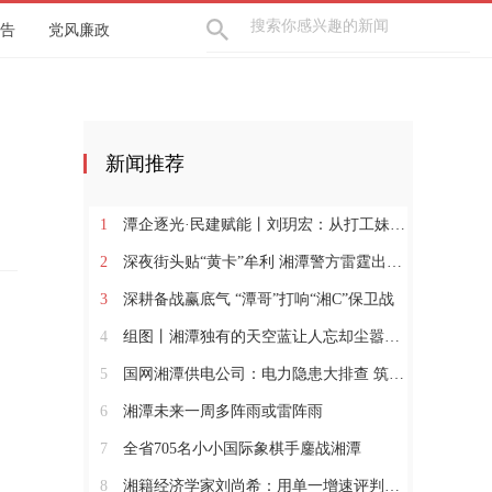
告
党风廉政
新闻推荐
1
潭企逐光·民建赋能丨刘玥宏：从打工妹到暖通“娘子军”领军人
2
深夜街头贴“黄卡”牟利 湘潭警方雷霆出击依法行政拘留
3
深耕备战赢底气 “潭哥”打响“湘C”保卫战
4
组图丨湘潭独有的天空蓝让人忘却尘嚣，沉醉其中
5
国网湘潭供电公司：电力隐患大排查 筑牢安全“防护网”
6
湘潭未来一周多阵雨或雷阵雨
7
全省705名小小国际象棋手鏖战湘潭
8
湘籍经济学家刘尚希：用单一增速评判区域经济有三大误区