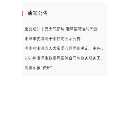
通知公告
重要通知｜受天气影响 湘潭窑湾临时闭园
湘潭市委管理干部任前公示公告
湖南省湘潭县人大常委会原党组书记、主任黄忠德涉嫌严重违纪违法，接受审查调查
2026年湘潭市数据局招聘合同制政务服务工作人员公告
周世军被“双开”
een