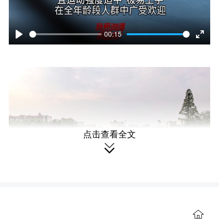
00:15
P
E
l
n
a
t
y
e
r
点击查看全文
f

u
l
l
活动现场。
s
