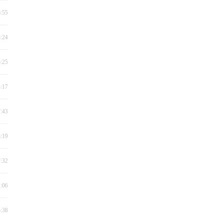
6:55
3:24
5:25
4:17
7:43
8:19
7:32
1:06
5:38