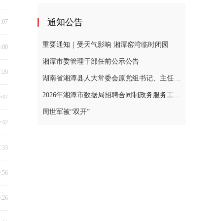
通知公告
1:07
重要通知｜受天气影响 湘潭窑湾临时闭园
9:00
湘潭市委管理干部任前公示公告
7:29
湖南省湘潭县人大常委会原党组书记、主任黄忠德涉嫌严重违纪违法，接受审查调查
2026年湘潭市数据局招聘合同制政务服务工作人员公告
0:47
周世军被“双开”
0:42
7:33
0:56
0:26