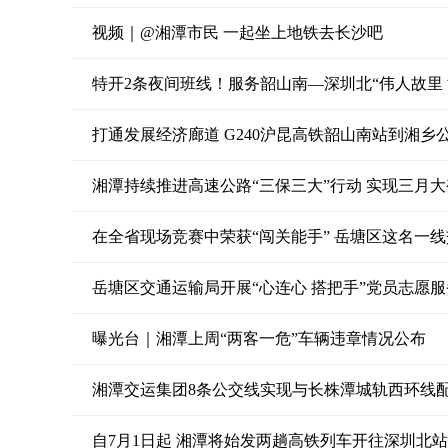
视频｜@湘潭市民 一起坐上地铁去长沙吧
特开2条夜间班线！服务韶山南—深圳北“伟人故里
打通发展经济廊道 G240沪昆高铁韶山南站到湘乡
湘潭持续推进高速公路“三保三大”行动 实现三月
在全省现场竞赛中荣获“闯关能手” 岳塘区这名一
岳塘区交通运输局开展“心连心 搭把手”党员志愿
曝光台｜湘潭上周“两客一危”车辆违章情况公布
湘潭交运集团8条公交线实现与长株潭城轨西环线
自7月1日起 湘潭将始发两趟高铁列车开往深圳北站