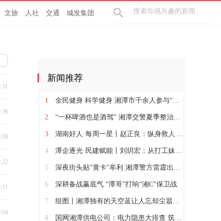
文旅
人社
交通
城发集团
新闻推荐
9:31
1
全民健身 科学健身 湘潭市千余人参与“全民健身日”活动
0:36
2
“一杯啤酒也是酒驾” 湘潭交警夏季整治行动再出击
3
湖南好人·每周一星丨赵正良：纵身救人 躬身兴村
6:59
4
潭企逐光·民建赋能丨刘玥宏：从打工妹到暖通“娘子军”领军人
0:22
5
深夜街头贴“黄卡”牟利 湘潭警方雷霆出击依法行政拘留
6
深耕备战赢底气 “潭哥”打响“湘C”保卫战
5:11
7
组图丨湘潭独有的天空蓝让人忘却尘嚣，沉醉其中
9:54
8
国网湘潭供电公司：电力隐患大排查 筑牢安全“防护网”