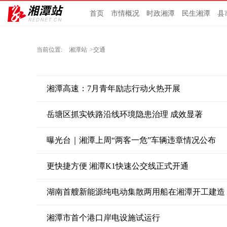
首页
市情概况
时政湘潭
民生湘潭
县
当前位置:
湘潭站
>交通
湘潭高速：7月青年励志行动火热开展
岳塘区抓实铁路沿线环境隐患治理 成效显著
曝光台｜湘潭上周“两客一危”车辆违章情况公布
更快捷方便 湘潭K1快速公交线正式开通
湖南首艘新能源纯电动集散两用船在湘潭开工建造
湘潭市首个港口岸电设施试运行