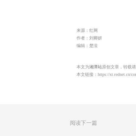
来源：红网
作者：刘卿妍
编辑：楚湟
本文为
湘潭站
原创文章，转载请
本文链接：
https://xt.rednet.cn/
阅读下一篇