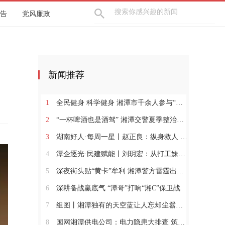
告
党风廉政
新闻推荐
1
全民健身 科学健身 湘潭市千余人参与“全民健身日”活动
2
“一杯啤酒也是酒驾” 湘潭交警夏季整治行动再出击
3
湖南好人·每周一星丨赵正良：纵身救人 躬身兴村
4
潭企逐光·民建赋能丨刘玥宏：从打工妹到暖通“娘子军”领军人
5
深夜街头贴“黄卡”牟利 湘潭警方雷霆出击依法行政拘留
6
深耕备战赢底气 “潭哥”打响“湘C”保卫战
7
组图丨湘潭独有的天空蓝让人忘却尘嚣，沉醉其中
8
国网湘潭供电公司：电力隐患大排查 筑牢安全“防护网”