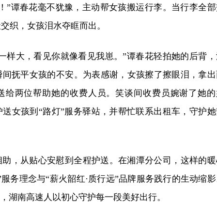
在！”谭春花毫不犹豫，主动帮女孩搬运行李。当行李全部
惫交织，女孩泪水夺眶而出。
崽一样大，看见你就像看见我崽。”谭春花轻拍她的后背，
瞬间抚平女孩的不安。为表感谢，女孩擦了擦眼泪，拿出
送给两位帮助她的收费人员。笑谈间收费员婉谢了她的
护送女孩到“路灯”服务驿站，并帮忙联系出租车，守护她
相助，从贴心安慰到全程护送。在湘潭分公司，这样的暖
”服务理念与“薪火韶红·
质行
远”品牌服务践行的生动缩影
，湖南
高速人以初心守护每一段美好出行。