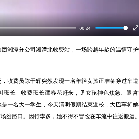
00:24
E
f
集团湘潭分公司湘潭北收费站，一场跨越年龄的温情守护
场，收费员陈干辉突然发现一名年轻女孩正准备穿过车道
叫班长。收费班长谭春花赶来，见女孩神色焦急、眼含
她是一名大一学生，今天清明假期结束返校，大巴车将她
广场岔路口。因行李多，她不得不冒险在车流中往返搬运