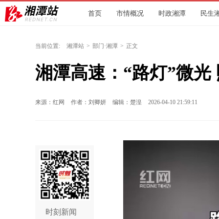
首页
市情概况
时政湘潭
民生
环保
文旅
人社
交通
城发
当前位置:
湘潭站
>
部门·湘潭
>
正文
湘潭高速：“路灯”微光
来源：红网
作者：刘卿妍
编辑：楚湟
2026-04-10 21:59:11
时刻新闻