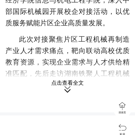
经济学院信息与机电工程学院，深入中
部国际机械园开展校企对接活动，以优
质服务赋能片区企业高质量发展。
此次对接聚焦片区工程机械再制造
产业人才需求痛点，靶向联动高校优质
教育资源，实现企业需求与人才供给精
准匹配，先后走访湖南铁聚人工程机械
点击查看全文
集团、湖南中旺工程机械设备有限公

司、湖南久维通机械有限公司3家片区重

点企业，实地参观生产车间、再制造基
回首页
地，详细了解企业生产经营、技术研

发、业务布局及人才缺口等核心情况。
返 回